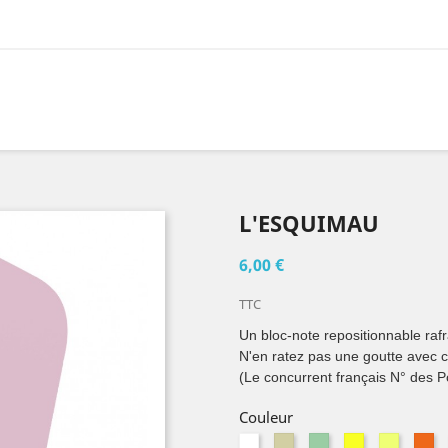
L'ESQUIMAU
6,00 €
TTC
Un bloc-note repositionnable rafra
N'en ratez pas une goutte avec
(Le concurrent français N° des Po
Couleur
Blanc
Blanc
Bleu
Jaune
Jaune
O