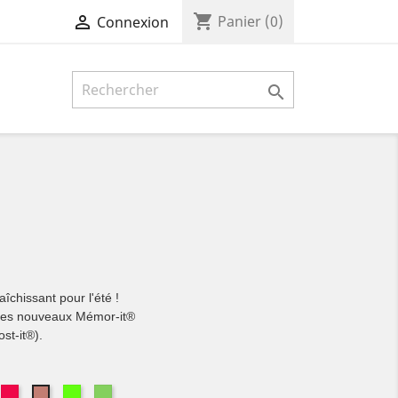
shopping_cart

Panier
(0)
Connexion

îchissant pour l'été !
 ces nouveaux Mémor-it®
st-it®).
range
Rose
Vert
Vert
Rose