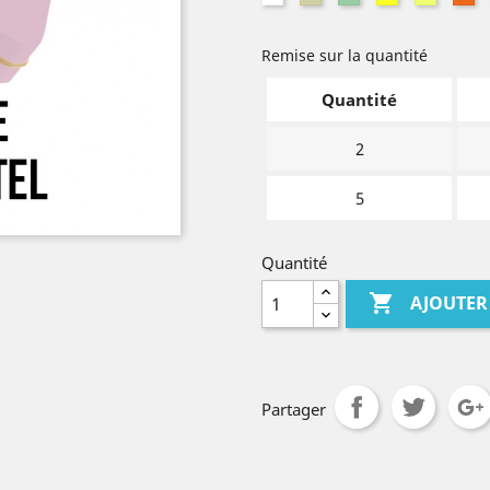
crème
pastel
fluo
pastel
fl
Remise sur la quantité
Quantité
2
5
Quantité

AJOUTER
Partager