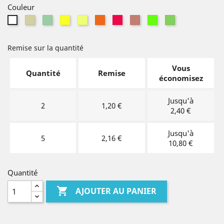
Couleur
Blanc
Bleu
Jaune
Jaune
Orange
Rose
Rose
Vert
Vert
Blanc
crème
pastel
fluo
pastel
fluo
fluo
pastel
fluo
pastel
Remise sur la quantité
Vous
Quantité
Remise
économisez
Jusqu'à
2
1,20 €
2,40 €
Jusqu'à
5
2,16 €
10,80 €
Quantité

AJOUTER AU PANIER